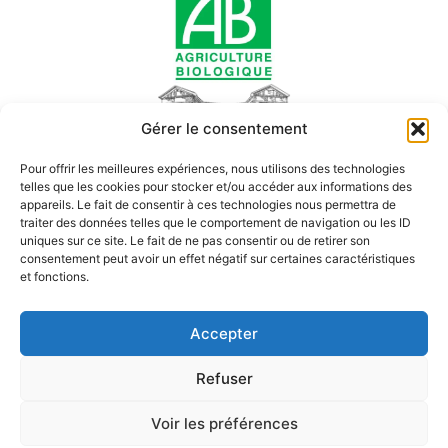
Gérer le consentement
Domaine Armelle & Jean-Michel Molin
Pour offrir les meilleures expériences, nous utilisons des technologies
Vins biologiques de Bourgogne, cultivés avec passion depuis
telles que les cookies pour stocker et/ou accéder aux informations des
2007.
appareils. Le fait de consentir à ces technologies nous permettra de
Découvrez nos cuvées authentiques, issues d’un terroir
traiter des données telles que le comportement de navigation ou les ID
vivant.
uniques sur ce site. Le fait de ne pas consentir ou de retirer son
consentement peut avoir un effet négatif sur certaines caractéristiques
et fonctions.
Accepter
Site réalisé par pankrome.fr – Copyright © 2025 Domaine
Armelle et Jean-Michel MOLIN –
Mentions légales
–
Politique de
Refuser
confidentialité
–
Politique de cookies
–
Conditions générales de
vente
Voir les préférences
L’abus d’alcool est dangereux pour la santé. À consommer avec