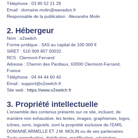
Téléphone
: 03 80 52 21 28
Email
:
domaine.molin@wanadoo.fr
Responsable de la publication
: Alexandre Molin
2. Hébergeur
Nom
: o2switch
Forme juridique
: SAS au capital de 100 000 €
SIRET
: 510 909 807 00032
RCS
: Clermont-Ferrand
Adresse
: Chemin des Pardiaux, 63000 Clermont-Ferrand,
France
Téléphone
: 04 44 44 60 40
Email
:
support@o2switch.fr
Site web
:
https://www.o2switch.fr
3. Propriété intellectuelle
L’ensemble des contenus présents sur ce site, incluant, de
manière non exhaustive, les textes, images, graphismes, logos,
icônes, sons, logiciels, sont la propriété exclusive de l’EARL
DOMAINE ARMELLE ET J.M. MOLIN ou de ses partenaires.
Toute reproduction, distribution, modification, adaptation,